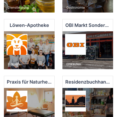
Dienstleistung
Gastronomie
Löwen-Apotheke
OBI Markt Sondershausen
Einkaufen
Einkaufen
Praxis für Naturheilkunde und Craniosacraltherapie Nadja Seiferling
Residenzbuchhandlung