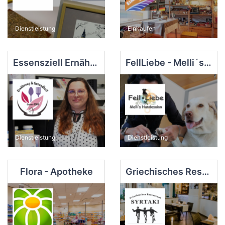
Dienstleistung
Einkaufen
Essensziell Ernährung und Gesundheit Doreen Vogt
FellLiebe - Melli´s Hundesalon
Dienstleistung
Dienstleistung
Flora - Apotheke
Griechisches Restaurant Syrtaki