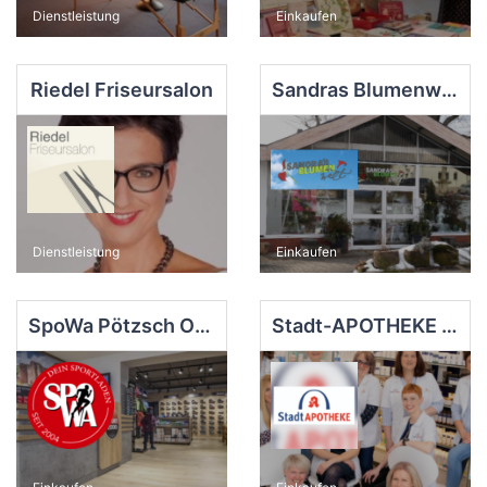
Dienstleistung
Einkaufen
Riedel Friseursalon
Sandras Blumenwelt Inh. Sandra Dörre
Dienstleistung
Einkaufen
SpoWa Pötzsch OHG
Stadt-APOTHEKE Andrea Westermeyer e.K.